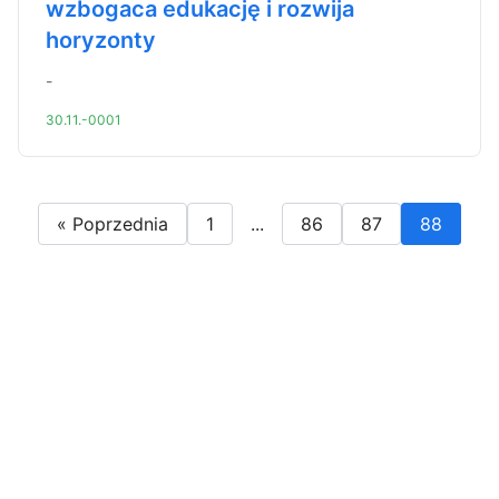
wzbogaca edukację i rozwija
horyzonty
-
30.11.-0001
« Poprzednia
1
...
86
87
88