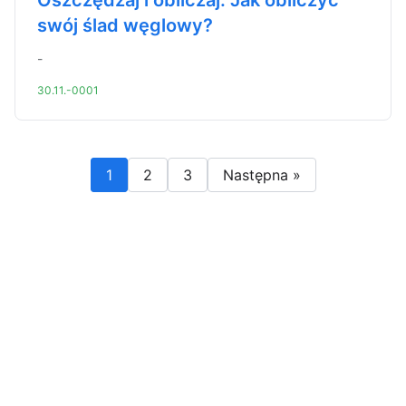
Oszczędzaj i obliczaj: Jak obliczyć
swój ślad węglowy?
-
30.11.-0001
1
2
3
Następna »