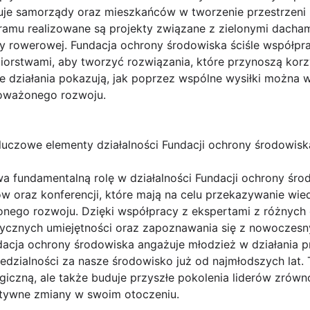
żuje samorządy oraz mieszkańców w tworzenie przestrzeni 
ramu realizowane są projekty związane z zielonymi dacham
y rowerowej. Fundacja ochrony środowiska ściśle współpra
iorstwami, aby tworzyć rozwiązania, które przynoszą korz
Te działania pokazują, jak poprzez wspólne wysiłki można
noważonego rozwoju.
luczowe elementy działalności Fundacji ochrony środowisk
 fundamentalną rolę w działalności Fundacji ochrony środ
ów oraz konferencji, które mają na celu przekazywanie wi
ego rozwoju. Dzięki współpracy z ekspertami z różnych d
ycznych umiejętności oraz zapoznawania się z nowoczesn
dacja ochrony środowiska angażuje młodzież w działania 
zialności za nasze środowisko już od najmłodszych lat. T
czną, ale także buduje przyszłe pokolenia liderów zrów
ywne zmiany w swoim otoczeniu.