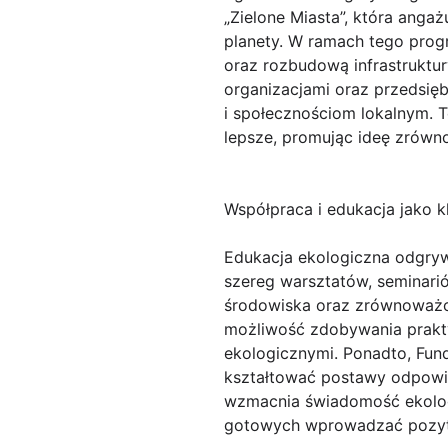
„Zielone Miasta”, która anga
planety. W ramach tego prog
oraz rozbudową infrastruktur
organizacjami oraz przedsięb
i społecznościom lokalnym. 
lepsze, promując ideę zrów
Współpraca i edukacja jako k
Edukacja ekologiczna odgrywa
szereg warsztatów, seminari
środowiska oraz zrównoważon
możliwość zdobywania prakt
ekologicznymi. Ponadto, Fun
kształtować postawy odpowied
wzmacnia świadomość ekologi
gotowych wprowadzać pozyt