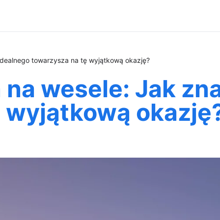
idealnego towarzysza na tę wyjątkową okazję?
na wesele: Jak zna
ę wyjątkową okazję