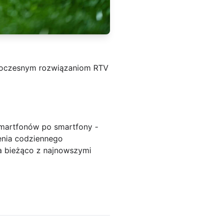
owoczesnym rozwiązaniom RTV
 smartfonów po smartfony -
enia codziennego
a bieżąco z najnowszymi