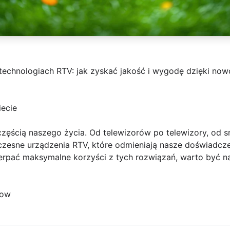
technologiach RTV: jak zyskać jakość i wygodę dzięki n
iecie
 częścią naszego życia. Od telewizorów po telewizory, od
zesne urządzenia RTV, które odmieniają nasze doświadcz
zerpać maksymalne korzyści z tych rozwiązań, warto być n
row