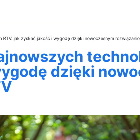
h RTV: jak zyskać jakość i wygodę dzięki nowoczesnym rozwiązani
ajnowszych technol
 wygodę dzięki now
TV