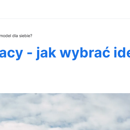
model dla siebie?
cy - jak wybrać id