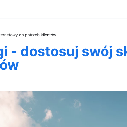
nternetowy do potrzeb klientów
i - dostosuj swój s
tów