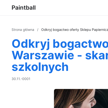
Paintball
Strona główna
/
Odkryj bogactwo oferty Sklepu Papiernic
Odkryj bogactwo
Warszawie - skar
szkolnych
30.11.-0001