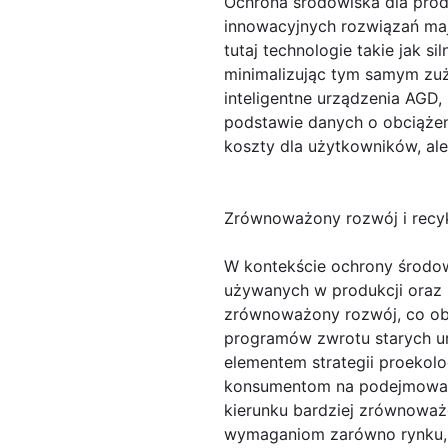
Ochrona środowiska dla pro
innowacyjnych rozwiązań maj
tutaj technologie takie jak s
minimalizując tym samym zużyc
inteligentne urządzenia AGD,
podstawie danych o obciążeni
koszty dla użytkowników, ale
Zrównoważony rozwój i recyk
W kontekście ochrony środow
używanych w produkcji oraz 
zrównoważony rozwój, co ob
programów zwrotu starych u
elementem strategii proekol
konsumentom na podejmowani
kierunku bardziej zrównoważ
wymaganiom zarówno rynku, 