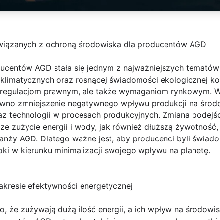
iązanych z ochroną środowiska dla producentów AGD
ducentów AGD stała się jednym z najważniejszych temató
klimatycznych oraz rosnącej świadomości ekologicznej k
o regulacjom prawnym, ale także wymaganiom rynkowym. Wy
wno zmniejszenie negatywnego wpływu produkcji na środo
az technologii w procesach produkcyjnych. Zmiana podejś
ze zużycie energii i wody, jak również dłuższą żywotność,
ży AGD. Dlatego ważne jest, aby producenci byli świado
ki w kierunku minimalizacji swojego wpływu na planetę.
akresie efektywności energetycznej
o, że zużywają dużą ilość energii, a ich wpływ na środow