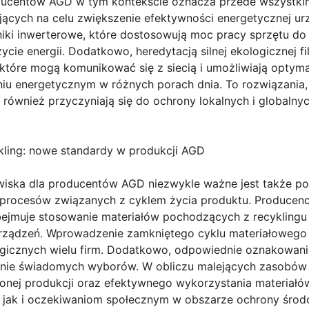
ducentów AGD w tym kontekście oznacza przede wszystk
ących na celu zwiększenie efektywności energetycznej urz
ilniki inwerterowe, które dostosowują moc pracy sprzętu do
ie energii. Dodatkowo, heredytacją silnej ekologicznej fil
 które mogą komunikować się z siecią i umożliwiają optymal
u energetycznym w różnych porach dnia. To rozwiązania, k
 również przyczyniają się do ochrony lokalnych i globaln
ling: nowe standardy w produkcji AGD
iska dla producentów AGD niezwykle ważne jest także po
procesów związanych z cyklem życia produktu. Producenci 
ejmuje stosowanie materiałów pochodzących z recykling
rządzeń. Wprowadzenie zamkniętego cyklu materiałowego 
ogicznych wielu firm. Dodatkowo, odpowiednie oznakowan
e świadomych wyborów. W obliczu malejących zasobów n
onej produkcji oraz efektywnego wykorzystania materiałów
jak i oczekiwaniom społecznym w obszarze ochrony środ