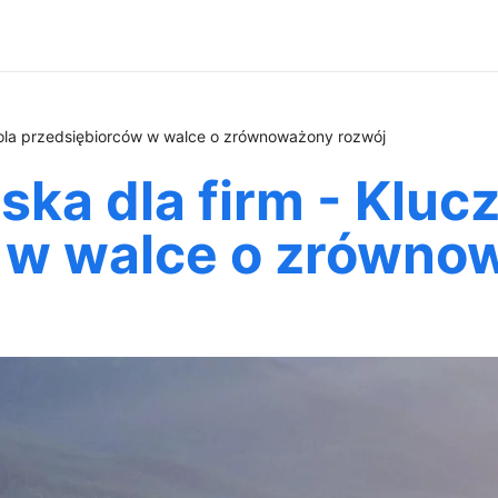
rola przedsiębiorców w walce o zrównoważony rozwój
ka dla firm - Kluc
 w walce o zrówno