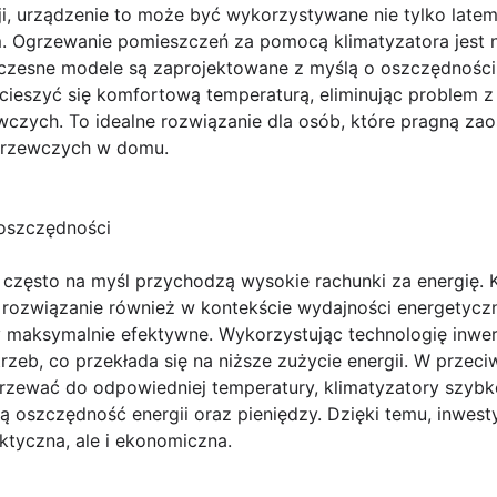
cji, urządzenie to może być wykorzystywane nie tylko latem
. Ogrzewanie pomieszczeń za pomocą klimatyzatora jest ni
zesne modele są zaprojektowane z myślą o oszczędności 
cieszyć się komfortową temperaturą, eliminując problem
czych. To idealne rozwiązanie dla osób, które pragną zao
 grzewczych w domu.
 oszczędności
często na myśl przychodzą wysokie rachunki za energię. K
rozwiązanie również w kontekście wydajności energetycz
y maksymalnie efektywne. Wykorzystując technologię inwe
zeb, co przekłada się na niższe zużycie energii. W przeci
grzewać do odpowiedniej temperatury, klimatyzatory szyb
ą oszczędność energii oraz pieniędzy. Dzięki temu, inwesty
aktyczna, ale i ekonomiczna.