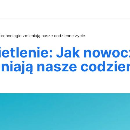
 technologie zmieniają nasze codzienne życie
ietlenie: Jak nowo
niają nasze codzie