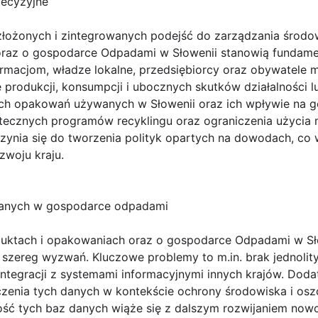
decyzyjne
łożonych i zintegrowanych podejść do zarządzania środo
raz o gospodarce Odpadami w Słowenii stanowią fundamen
rmacjom, władze lokalne, przedsiębiorcy oraz obywatele
produkcji, konsumpcji i ubocznych skutków działalności l
ach opakowań używanych w Słowenii oraz ich wpływie na
tecznych programów recyklingu oraz ograniczenia użycia 
czynia się do tworzenia polityk opartych na dowodach, co
woju kraju.
danych w gospodarce odpadami
uktach i opakowaniach oraz o gospodarce Odpadami w Sło
 szereg wyzwań. Kluczowe problemy to m.in. brak jednolit
integracji z systemami informacyjnymi innych krajów. Dod
zenia tych danych w kontekście ochrony środowiska i osz
ość tych baz danych wiąże się z dalszym rozwijaniem nowo