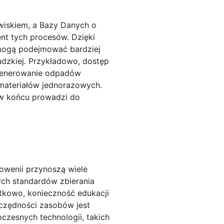
wiskiem, a Bazy Danych o
t tych procesów. Dzięki
 mogą podejmować bardziej
udzkiej. Przykładowo, dostęp
 generowanie odpadów
materiałów jednorazowych.
 w końcu prowadzi do
wenii przynoszą wiele
ych standardów zbierania
atkowo, konieczność edukacji
czędności zasobów jest
czesnych technologii, takich